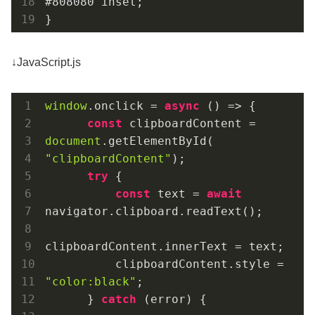
#808080
 inset;

}
↓JavaScript.js
window
.onclick = 
async
 () => {

const
 clipboardContent = 
document
.getElementById(
"clipboardContent"
);

try
 {

const
 text = 
await
navigator.clipboard.readText();

clipboardContent.innerText = text;

          clipboardContent.style = 
"color:black"
;

      } 
catch
 (error) {
