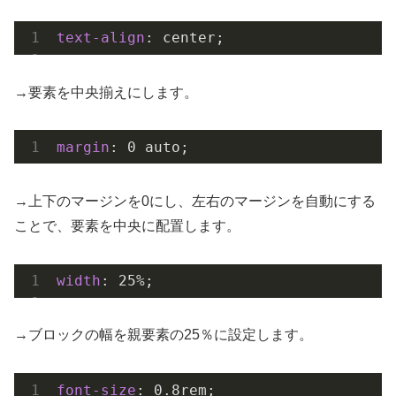
text-align
: center;
→要素を中央揃えにします。
margin
: 
0
 auto;
→上下のマージンを0にし、左右のマージンを自動にする
ことで、要素を中央に配置します。
width
: 
25%
;
→ブロックの幅を親要素の25％に設定します。
font-size
: 
0.8rem
;