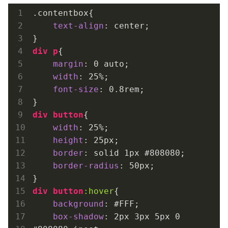
.contentbox
{ 

text-align
: center;

div
p
{

margin
: 
0
 auto;

width
: 
25%
;

font-size
: 
0.8rem
;

div
button
{

width
: 
25%
;

height
: 
25px
;

border
: solid 
1px
#808080
;

border-radius
: 
50px
;

div
button
:hover
{

background
: 
#FFF
;

box-shadow
: 
2px
3px
5px
0