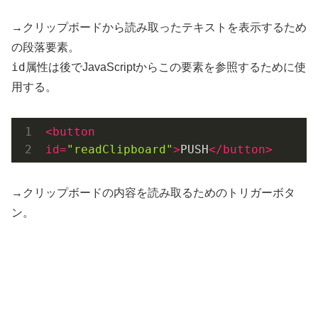
→クリップボードから読み取ったテキストを表示するため
の段落要素。
id
属性は後でJavaScriptからこの要素を参照するために使
用する。
<
button
id
=
"readClipboard"
>
PUSH
</
button
>
→クリップボードの内容を読み取るためのトリガーボタ
ン。