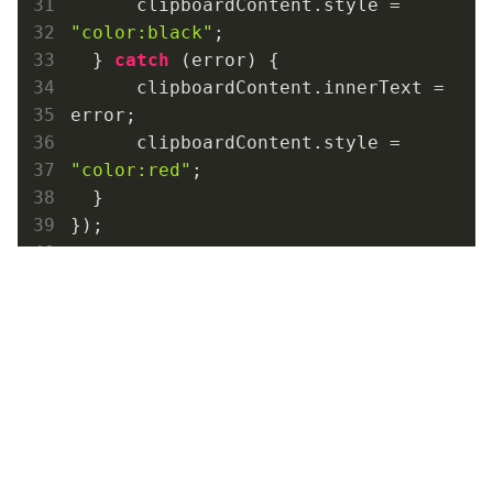
      clipboardContent.style = 
"color:black"
;

  } 
catch
 (error) {

      clipboardContent.innerText = 
error;

      clipboardContent.style = 
"color:red"
;

  }

});