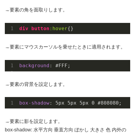
→要素の角を面取りします。
div
button
:hover
{}
→要素にマウスカーソルを乗せたときに適用されます。
background
: 
#FFF
;
→要素の背景を設定します。
box-shadow
: 
5px
5px
5px
0
#808080
;
→要素に影を設定します。
box-shadow: 水平方向 垂直方向 ぼかし 大きさ 色 内外の