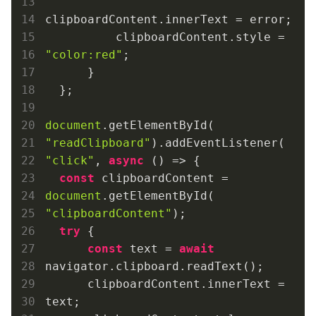
clipboardContent.innerText = error;

          clipboardContent.style = 
"color:red"
;

      }

  };

document
.getElementById(
"readClipboard"
).addEventListener(
"click"
, 
async
 () => {

const
 clipboardContent = 
document
.getElementById(
"clipboardContent"
);

try
 {

const
 text = 
await
navigator.clipboard.readText();

      clipboardContent.innerText = 
text;
