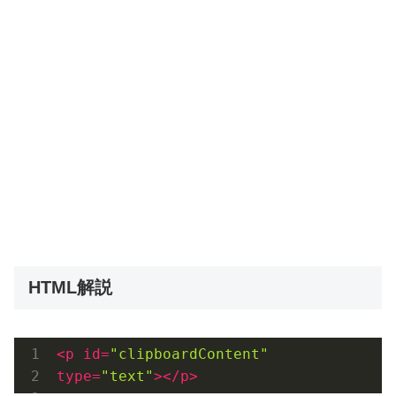
HTML解説
<
p
id
=
"clipboardContent"
type
=
"text"
>
</
p
>