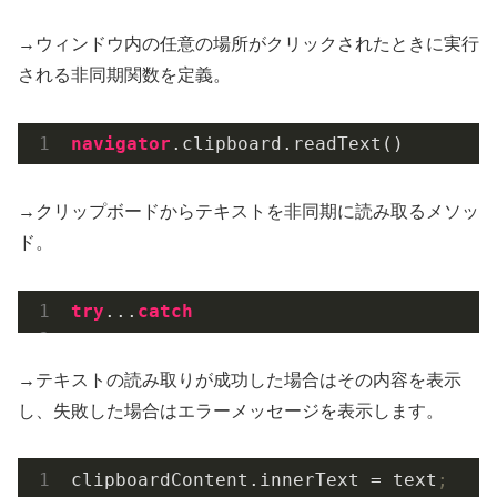
→ウィンドウ内の任意の場所がクリックされたときに実行
される非同期関数を定義。
navigator
.clipboard
.readText
()
→クリップボードからテキストを非同期に読み取るメソッ
ド。
try
...
catch
→テキストの読み取りが成功した場合はその内容を表示
し、失敗した場合はエラーメッセージを表示します。
clipboardContent.innerText
 = text
;