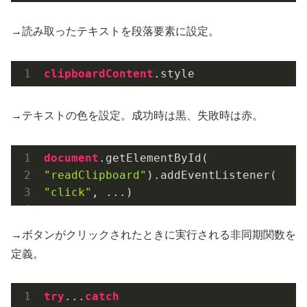
→読み取ったテキストを段落要素に設定。
clipboardContent
.style
→テキストの色を設定。成功時は黒、失敗時は赤。
document
.getElementById
(
"readClipboard"
)
.addEventListener
(
"click"
, ...)
→ボタンがクリックされたときに実行される非同期関数を
定義。
try
...
catch