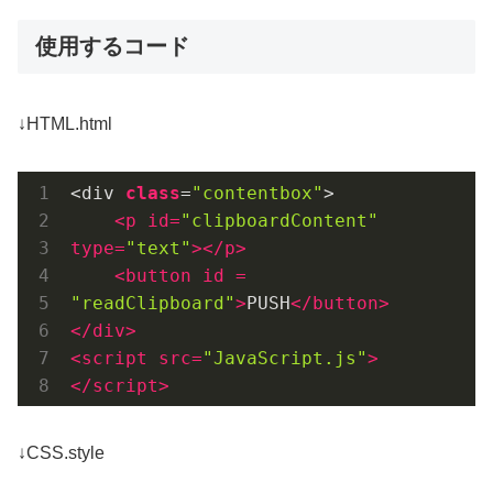
使用するコード
↓HTML.html
<div 
class
=
"contentbox"
>

<
p
id
=
"clipboardContent"
type
=
"text"
>
</
p
>
<
button
id
 = 
"readClipboard"
>
PUSH
</
button
>
</
div
>
<
script
src
=
"JavaScript.js"
>
</
script
>
↓CSS.style