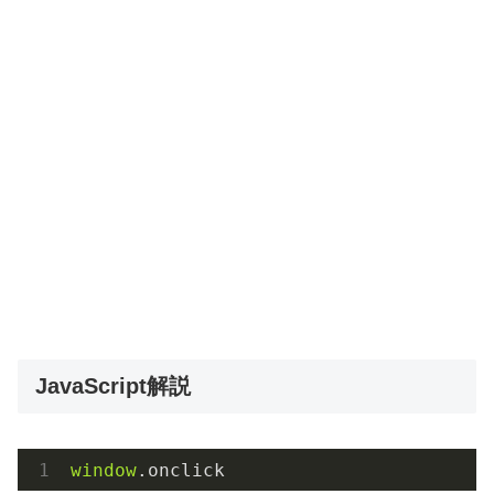
JavaScript解説
window
.onclick